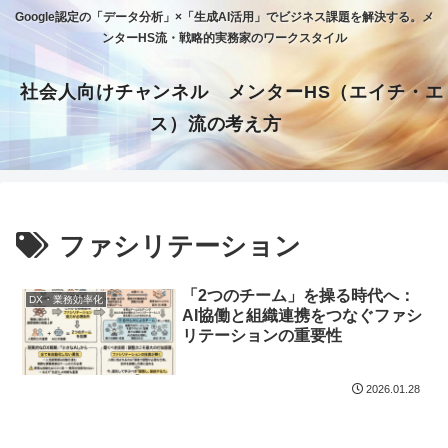
Google認定の「データ分析」×「生成AI活用」でビジネス課題を解決する。メ
ンターHS流・戦略的実務家のワークスタイル
社会人向けチャンネル メンターHS（エイチ・エ
ス）流の考え方
ファシリテーション
「2つのチーム」を操る時代へ：
DX・業務効率化
AI協働と組織連携をつなぐファシ
リテーションの重要性
2026.01.28