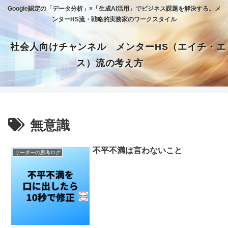
Google認定の「データ分析」×「生成AI活用」でビジネス課題を解決する。メ
ンターHS流・戦略的実務家のワークスタイル
社会人向けチャンネル メンターHS（エイチ・エ
ス）流の考え方
無意識
不平不満は言わないこと
リーダーの思考ログ