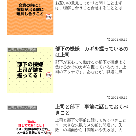
お互いの意見しっかりと聞くことまず
は、理解し合うこと合意することとは、
別です。合意するかしないかの前に情動
が動く前にお互いの意見を理解すること
2021.05.12
部下の機嫌 カギを握っているの
上司と部下の人間関係
は上司
部下が安心して働けるか部下が機嫌よく
働けるかそのカギを握っているのは、上
司のアタナです。あなたが、職場に帰社
してきた時、職場メンバーが、【上司が
帰ってきた！！】って思って、安心され
ていますか？
2021.05.12
上司と部下 事前に話しておくべ
上司と部下の人間関係
きこと
上司と部下で事前に話しておくべきこと
１．大きな失敗ミスの前に間違い、失
敗 の場面から【間違いや失敗は、大発
見につながる】ということを上司と部下