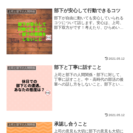
部下が安心して行動できるコツ
上司と部下の人間関係
部下が自由に動いても安心していられる
コツについて話します。安心は、上司、
部下双方がです！考えたり、ひらめいた
りしたら、部下が自由に動ける様にする
こと。古い考え、社歴を武器にした考え
方を若い部下に強制しないこと。①仕事
の目的（ゴール）を共有し...
2021.05.12
部下と丁寧に話すこと
上司と部下の人間関係
上司と部下の人間関係・部下に対して、
丁寧に話すこと。中・高時代の部活の後
輩への話し方をしないこと。部下という
立場の違いで上司のあなたが部下に横柄
な態度をして良いという許可は、出てい
ません。社会人になったら、部下も大人
です。家族やパートナーも...
2021.05.12
承認し合うこと
上司と部下の人間関係
上司の意見も大切に部下の意見も大切に