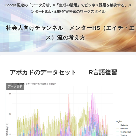
Google認定の「データ分析」×「生成AI活用」でビジネス課題を解決する。メ
ンターHS流・戦略的実務家のワークスタイル
社会人向けチャンネル メンターHS（エイチ・エ
ス）流の考え方
アボカドのデータセット R言語復習
データ分析