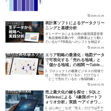
2026.01.05
表計算ソフトによるデータクリー
データ分析
ニングと基礎分析
ダミーデータによる分析の復習課題背景:
「食品価格高騰の中、消費者はどう動い
ているか? PB商品へのシフトを検証す
る」使用データとプロセス:取得した生デ
2026.01.05
ータには不要な空白が含まれていたた
め、TRIM関数で正規化を実施 商品マス
エリア戦略の最適化：地図データ
データ分析
タとVLOOK...
で可視化する「売れる地域」と
「儲かる地域」の相関 〜Tableau
マップとダッシュボードアクショ
1. プロジェクトの概要ビジネスの現場で
ンによるインタラクティブ分析〜
は、「何が売れているか」だけでなく
「どこで売れているか（地域戦略）」が
重要です。しかし、表形式のデータだけ
2026.01.05
では地理的な偏りや隣接地域との関係は
見えてきません。本プロジェクトでは、
売上最大化の鍵を探せ：SQLと
データ分析
アイオワ州の酒類販売デ...
Tableauによる「4象限ポートフ
ォリオ分析」実践 〜アイオワ州
リカーセールスデータから導く
1. はじめに：なぜ「売上」だけでは不十