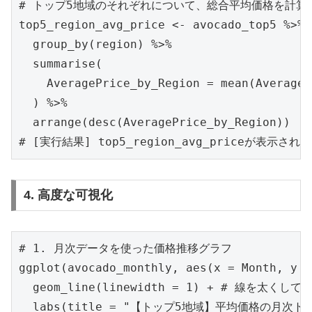
# トップ5地域のそれぞれについて、総合平均価格を計算
top5_region_avg_price <- avocado_top5 %>%

  group_by(region) %>%

  summarise(

    AveragePrice_by_Region = mean(AverageP
  ) %>%

  arrange(desc(AveragePrice_by_Region))

# [実行結果] top5_region_avg_priceが表示され
4. 高度な可視化
# 1. 月次データを使った価格推移グラフ

ggplot(avocado_monthly, aes(x = Month, y =
  geom_line(linewidth = 1) + # 線を太くし
  labs(title = "【トップ5地域】平均価格の月次トレ