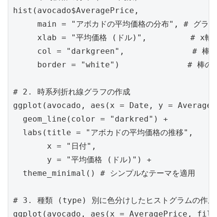
hist(avocado$AveragePrice,

     main = "アボカドの平均価格の分布", # グラ
     xlab = "平均価格 (ドル)",         # x軸
     col = "darkgreen",              # 棒の
     border = "white")              # 棒
# 2. 時系列折れ線グラフの作成

ggplot(avocado, aes(x = Date, y = AverageP
  geom_line(color = "darkred") +

  labs(title = "アボカドの平均価格の推移",

       x = "日付",

       y = "平均価格 (ドル)") +

  theme_minimal() # シンプルなテーマを適用

# 3. 種類 (type) 別に色分けしたヒストグラムの作成

ggplot(avocado, aes(x = AveragePrice, fill