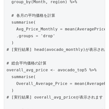
  group_by(Month, region) %>%

  # 各月の平均価格を計算

  summarise(

    Avg_Price_Monthly = mean(AveragePrice),
    .groups = 'drop'

  )

# [実行結果] head(avocado_monthly)が表示されま
# 総合平均価格の計算

overall_avg_price <- avocado_top5 %>%

  summarise(

    Overall_Average_Price = mean(AveragePri
  )

# [実行結果] overall_avg_priceが表示されます
