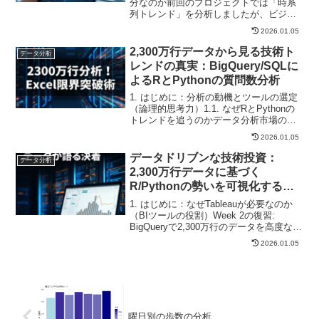
「稼ぎ頭」商品〜
分なのか前回のプロジェクトでは「時系
列トレンド」を分析しましたが、ビジネ
スの現場では「売上が高い商品」が必ず
2026.01.05
しも「会社の利益に貢献している商品」
とは限りません。本プロジェクトでは、
2,300万行データから見る技術ト
データ分析
「売上（Volume...
レンドの真実：BigQuery/SQLに
よるRとPythonの質問数分析
1. はじめに：分析の動機とツールの選定
（論理的思考力）1.1. なぜRとPythonの
トレンドを追うのかデータ分析市場の二
大巨頭であるRとPythonの勢いを定量的
2026.01.05
に把握し、将来的な技術投資の意思決定
（例：どちらの言語を学ぶか、採用する
データドリブンな技術投資：
データ分析
か...
2,300万行データに基づく
R/Pythonの勢いを可視化する
Tableauダッシュボード
1. はじめに：なぜTableauが必要なのか
（BIツールの役割）Week 2の復習:
BigQueryで2,300万行のデータを高度な
SQLで集計し、年別の質問数を抽出し
2026.01.05
た。課題と解決: 集計された数字は正確だ
が、意思決定者が瞬時にトレン...
曜日別の歩数の分析