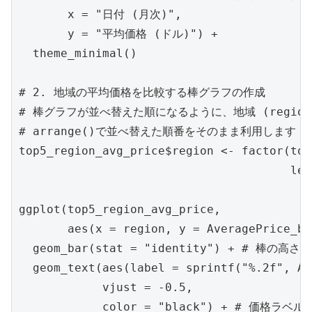
       x = "日付 (月次)",

       y = "平均価格 (ドル)") +

  theme_minimal()

# 2. 地域の平均価格を比較する棒グラフの作成

# 棒グラフが並べ替えた順になるように、地域 (region
# arrange()で並べ替えた順番をそのまま利用します

top5_region_avg_price$region <- factor(top
                                       lev
ggplot(top5_region_avg_price, 

       aes(x = region, y = AveragePrice_by
  geom_bar(stat = "identity") + # 棒の
  geom_text(aes(label = sprintf("%.2f", Av
            vjust = -0.5, 

            color = "black") + # 価格ラベ