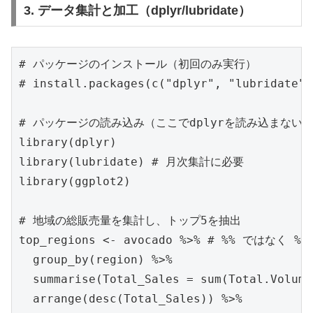
3. データ集計と加工（dplyr/lubridate）
# パッケージのインストール（初回のみ実行）

# install.packages(c("dplyr", "lubridate"))
# パッケージの読み込み（ここでdplyrを読み込まないと
library(dplyr)

library(lubridate) # 月次集計に必要

library(ggplot2)

# 地域の総販売量を集計し、トップ5を抽出

top_regions <- avocado %>% # %% ではな
  group_by(region) %>%

  summarise(Total_Sales = sum(Total.Volume
  arrange(desc(Total_Sales)) %>%
