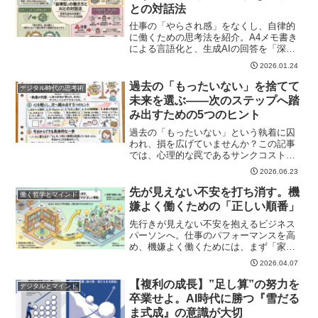
との対話法
仕事の「やらされ感」をなくし、自律的
に働くための思考法を紹介。A4メモ書き
による言語化と、生成AIの回答を「深く
読む」ことの重要性について、メンター
2026.01.24
HSが解説します。
過去の「もったいない」を捨てて
デジタル時代の思考術
未来を選ぶ――次のステップへ踏
み出すための5つのヒント
過去の「もったいない」という執着に囚
われ、損を広げていませんか？この記事
では、心理的な罠であるサンクコスト効
果を乗り越え、ゼロベース思考やルール
2026.06.23
の自動化を使って、未来の自分にとって
最適な選択をするための5つのヒントを優
先が見えない不安を打ち消す。機
働く哲学とマインド
しく解説します。
嫌よく働くための「正しい順番」
先行きが見えない不安を抱えるビジネス
パーソンへ。仕事のパフォーマンスを高
め、機嫌よく働くためには、まず「家庭
の安心」という心の土台を整えることが
2026.04.07
重要です。身の回りの小さな備えから心
身の余裕を生み出す、本質的なアプロー
【複利の成長】”足し算”の努力を
デジタルとマインド
チをお伝えします。
卒業せよ。AI時代に勝つ『雪だる
ま式成』の意識が大切