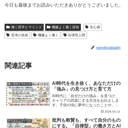
今日も最後までお読みいただきありがとうございました。
働く哲学とマインド
機嫌よく働く技術
安心感
思考の技術
機嫌よく働く
自律型人間
wordsyakaijin
関連記事
AI時代を生き抜く、あなただけの
働く哲学とマインド
「強み」の見つけ方と育て方
AI時代に「自分だけの強み」を見つけ、
キャリアの武器にする方法をお伝えしま
す。子供の頃に夢中になったことや、今
も苦なく続けられることの中に眠る「原
2026.04.13
石」を社会のニーズに合わせて翻訳する
ことで、無理なく成果を出し、幸せに働
批判も称賛も、すべて自分のもの
デジタルとマインド
くヒントを解説します。
にする。「自律型」の働き方とAI