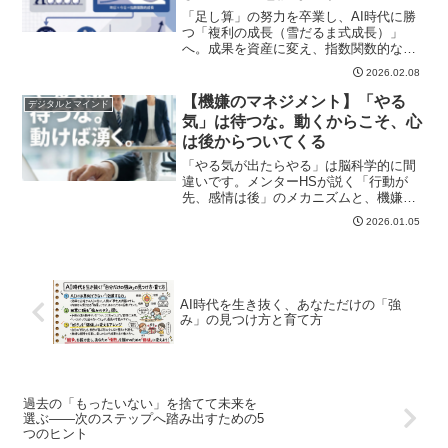
「足し算」の努力を卒業し、AI時代に勝
つ「複利の成長（雪だるま式成長）」
へ。成果を資産に変え、指数関数的な結
果を出すための思考法とアクションを解
2026.02.08
説。「潜伏期間」を乗り越えるマインド
セットとは。
【機嫌のマネジメント】「やる
デジタルとマインド
気」は待つな。動くからこそ、心
は後からついてくる
「やる気が出たらやる」は脳科学的に間
違いです。メンターHSが説く「行動が
先、感情は後」のメカニズムと、機嫌よ
く働くための「即行即止」の哲学。リー
2026.01.05
ダーが知るべき行動の真理。
AI時代を生き抜く、あなただけの「強
み」の見つけ方と育て方
過去の「もったいない」を捨てて未来を
選ぶ――次のステップへ踏み出すための5
つのヒント