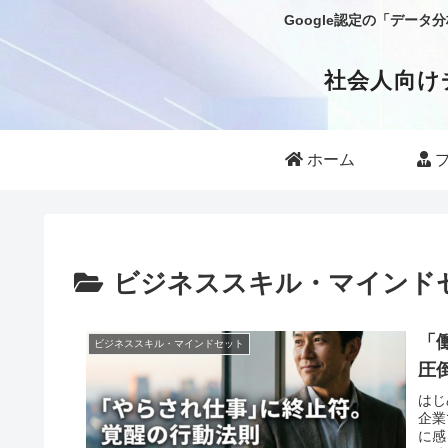
Google認定の「デー
社会人向け
ホーム
プ
ビジネススキル・マインド
「
ビジネススキル・マインドセット
圧
はじ
企業
に感