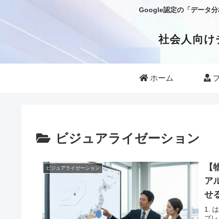
Google認定の「デー
社会人向け
ホーム
プ
ビジュアライゼーション
【物
ビジュアライゼーション
ア
せ
1.
プレ