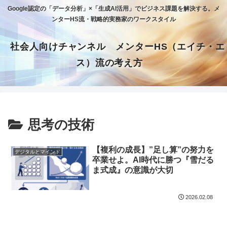
Google認定の「データ分析」×「生成AI活用」でビジネス課題を解決する。メ
ンターHS流・戦略的実務家のワークスタイル
社会人向けチャンネル メンターHS（エイチ・エ
ス）流の考え方
思考の技術
【複利の成長】”足し算”の努力を
デジタルとマインド
卒業せよ。AI時代に勝つ『雪だる
ま式成』の意識が大切
2026.02.08