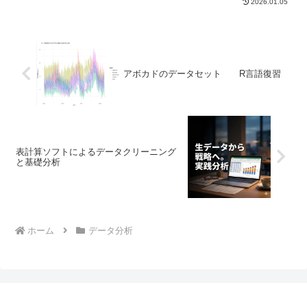
2026.01.05
に把握し、将来的な技術投資の意思決定
（例：どちらの言語を学ぶか、採用する
か...
アボカドのデータセット R言語復習
表計算ソフトによるデータクリーニング
と基礎分析
ホーム
データ分析