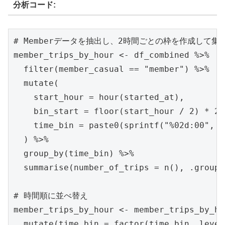
分析コード:
# Memberデータを抽出し、2時間ごとの枠を作成して集計
member_trips_by_hour <- df_combined %>%

  filter(member_casual == "member") %>%

  mutate(

    start_hour = hour(started_at),

    bin_start = floor(start_hour / 2) * 2,

    time_bin = paste0(sprintf("%02d:00", b
  ) %>%

  group_by(time_bin) %>%

  summarise(number_of_trips = n(), .groups
# 時間順に並べ替え

member_trips_by_hour <- member_trips_by_ho
  mutate(time_bin = factor(time_bin, level