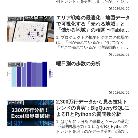
列トレンド」を分析しましたが、ビジネ
スの現場では「売上が高い商品」が必ず
2026.01.05
しも「会社の利益に貢献している商品」
とは限りません。本プロジェクトでは、
エリア戦略の最適化：地図データ
データ分析
「売上（Volume...
で可視化する「売れる地域」と
「儲かる地域」の相関 〜Tableau
マップとダッシュボードアクショ
1. プロジェクトの概要ビジネスの現場で
ンによるインタラクティブ分析〜
は、「何が売れているか」だけでなく
「どこで売れているか（地域戦略）」が
重要です。しかし、表形式のデータだけ
2026.01.05
では地理的な偏りや隣接地域との関係は
見えてきません。本プロジェクトでは、
曜日別の歩数の分析
データ分析
アイオワ州の酒類販売デ...
2026.01.05
2,300万行データから見る技術ト
データ分析
レンドの真実：BigQuery/SQLに
よるRとPythonの質問数分析
1. はじめに：分析の動機とツールの選定
（論理的思考力）1.1. なぜRとPythonの
トレンドを追うのかデータ分析市場の二
大巨頭であるRとPythonの勢いを定量的