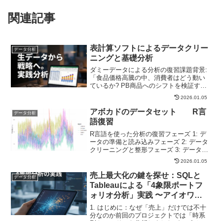
関連記事
表計算ソフトによるデータクリー
データ分析
ニングと基礎分析
ダミーデータによる分析の復習課題背景:
「食品価格高騰の中、消費者はどう動い
ているか? PB商品へのシフトを検証す
る」使用データとプロセス:取得した生デ
2026.01.05
ータには不要な空白が含まれていたた
め、TRIM関数で正規化を実施 商品マス
アボカドのデータセット R言
データ分析
タとVLOOK...
語復習
R言語を使った分析の復習フェーズ 1: デ
ータの準備と読み込みフェーズ 2: データ
クリーニングと整形フェーズ 3: データ集
計と加工 (dplyr)フェーズ 4: ビジュアライ
2026.01.05
ゼーション (ggplot2)R言語のコンソール
ペインをそのま...
売上最大化の鍵を探せ：SQLと
データ分析
Tableauによる「4象限ポートフ
ォリオ分析」実践 〜アイオワ州
リカーセールスデータから導く
1. はじめに：なぜ「売上」だけでは不十
「稼ぎ頭」商品〜
分なのか前回のプロジェクトでは「時系