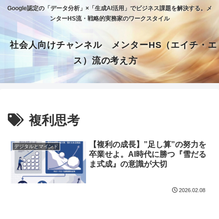
Google認定の「データ分析」×「生成AI活用」でビジネス課題を解決する。メ
ンターHS流・戦略的実務家のワークスタイル
社会人向けチャンネル メンターHS（エイチ・エ
ス）流の考え方
複利思考
【複利の成長】”足し算”の努力を
デジタルとマインド
卒業せよ。AI時代に勝つ『雪だる
ま式成』の意識が大切
2026.02.08