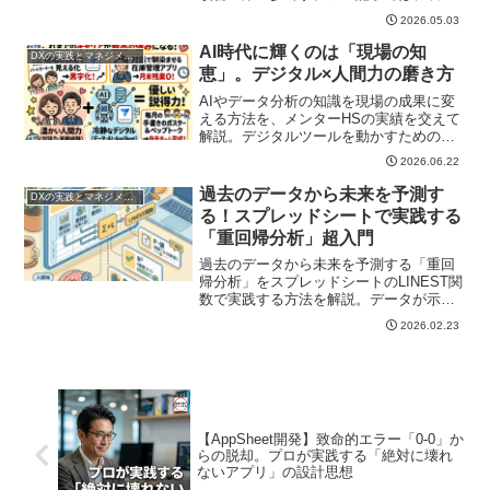
的なITツール導入にとどまらない、業務
2026.05.03
プロセスそのものを見直す「真のDX」の
進め方をわかりやすく解説します。
AI時代に輝くのは「現場の知
DXの実践とマネジメント
恵」。デジタル×人間力の磨き方
AIやデータ分析の知識を現場の成果に変
える方法を、メンターHSの実績を交えて
解説。デジタルツールを動かすための
「問い」の重要性と、これまでの実務経
2026.06.22
験や対話力が最大の強みになる理由を優
しくお伝えします。
過去のデータから未来を予測す
DXの実践とマネジメント
る！スプレッドシートで実践する
「重回帰分析」超入門
過去のデータから未来を予測する「重回
帰分析」をスプレッドシートのLINEST関
数で実践する方法を解説。データが示す
最適解に、人間ならではの多様な視点と
2026.02.23
解釈を加え、新たな問いを生み出す思考
法をお伝えします。
【AppSheet開発】致命的エラー「0-0」か
らの脱却。プロが実践する「絶対に壊れ
ないアプリ」の設計思想