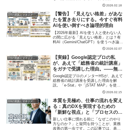
証的」へとステップアップし、数字から
2026.02.18
真の価値を引き出す方法を、若手ビジネ
スマン向けにわかりやすく解説します。
【警告】「見えない格差」があな
DXの実践とマネジメント
たを置き去りにする。今すぐ有料
AIを使い倒すべき論理的理由
【2026年最新】AIを使う人と使わない人
の間に広がる「見えない格差」とは？有
料AI（Gemini/ChatGPT）を使うべき論理
的理由と、内発的動機づけや睡眠時間確
2026.02.07
保につながる活用術をメンターHSが解
説。現状維持は危険です。
【実録】Google認定プロの私
DXの実践とマネジメント
が、あえて「総務省の統計講座」
をガチで受講した理由。——無料
で使える最強の武器「e-Stat」と
Google認定プロのメンターHSが、あえて
「jSTAT MAP」の話
総務省の統計講座を受講した理由を解
説。「e-Stat」や「jSTAT MAP」を使
い、会社の外のデータを知る重要性と、
2026.02.15
APIによる業務効率化について、若手ビジ
ネスマン向けに分かりやすく紹介しま
本質を見極め、仕事の流れを変え
DXの実践とマネジメント
す。
る：真のDXを実現するための
「新鮮な視点」と「プロセスの見
直し」術
新しい仕事に慣れる前に「なぜこのやり
方なのか？」と疑問を持つことが、業務
改善の第一歩です。この記事では、表面