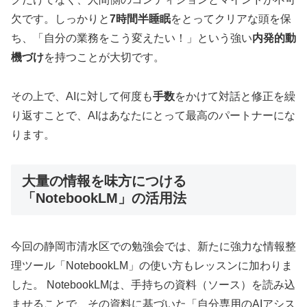
欠です。しっかりと
7時間半睡眠
をとってクリアな頭を保
ち、「自分の業務をこう変えたい！」という強い
内発的動
機づけ
を持つことが大切です。
その上で、AIに対して何度も
手数
をかけて対話と修正を繰
り返すことで、AIはあなたにとって最高のパートナーにな
ります。
大量の情報を味方につける
「NotebookLM」の活用法
今回の静岡市清水区での勉強会では、新たに強力な情報整
理ツール「NotebookLM」の使い方もレッスンに加わりま
した。 NotebookLMは、手持ちの資料（ソース）を読み込
ませることで、その資料に基づいた「自分専用のAIアシス