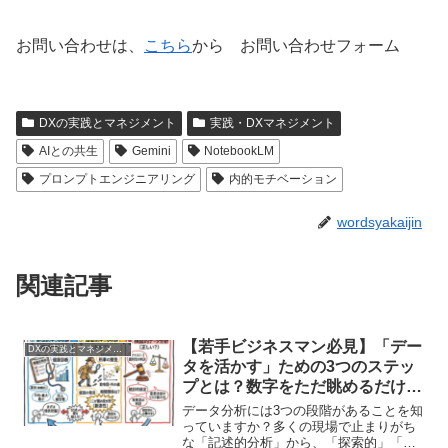
お問い合わせは、
こちら
から お問い合わせフォーム
DXの実践とマネジメント
実践・DXマネジメント
AIとの共生
Gemini
NotebookLM
プロンプトエンジニアリング
内的モチベーション
wordsyakaijin
関連記事
【若手ビジネスマン必見】「デー
DXの実践とマネジメント
タを活かす」ための3つのステッ
プとは？数字をただ眺めるだけで
終わらせない方法
データ分析には3つの段階があることを知
っていますか？多くの現場で止まりがち
な「記述的分析」から、「探索的」「検